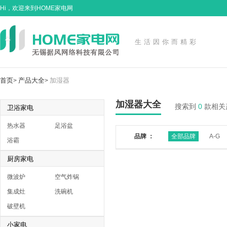
Hi，欢迎来到HOME家电网
生活因你而精彩
首页
产品大全
加湿器
>
>
加湿器大全
搜索到
0
款相关
卫浴家电
热水器
足浴盆
品牌 ：
全部品牌
A-G
浴霸
厨房家电
微波炉
空气炸锅
集成灶
洗碗机
破壁机
小家电