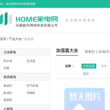
Hi，欢迎来到HOME家电网
生活因你而精彩
首页
产品大全
加湿器
>
>
加湿器大全
搜索到
3
款相关
卫浴家电
热水器
足浴盆
品牌 ：
全部品牌
A-G
浴霸
美的
厨房家电
微波炉
空气炸锅
集成灶
洗碗机
破壁机
小家电