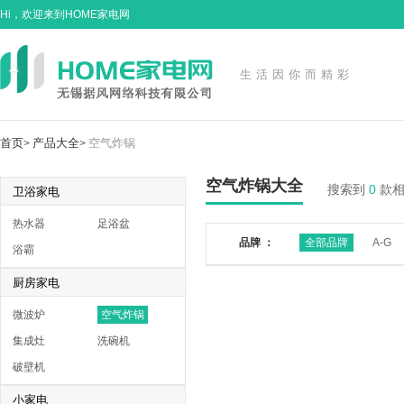
Hi，欢迎来到HOME家电网
生活因你而精彩
首页
产品大全
空气炸锅
>
>
空气炸锅大全
搜索到
0
款
卫浴家电
热水器
足浴盆
品牌 ：
全部品牌
A-G
浴霸
厨房家电
微波炉
空气炸锅
集成灶
洗碗机
破壁机
小家电