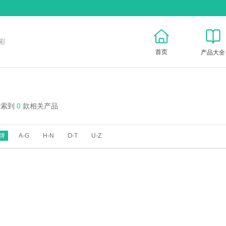
彩
首页
产品大全
搜索到
0
款相关产品
牌
A-G
H-N
O-T
U-Z