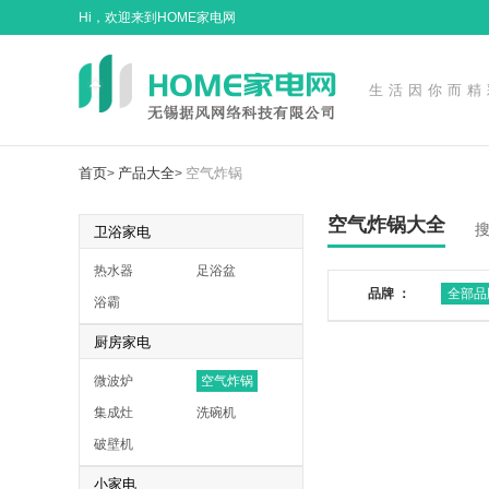
Hi，欢迎来到HOME家电网
生活因你而精
首页
产品大全
空气炸锅
>
>
空气炸锅大全
卫浴家电
热水器
足浴盆
品牌 ：
全部品
浴霸
厨房家电
微波炉
空气炸锅
集成灶
洗碗机
破壁机
小家电