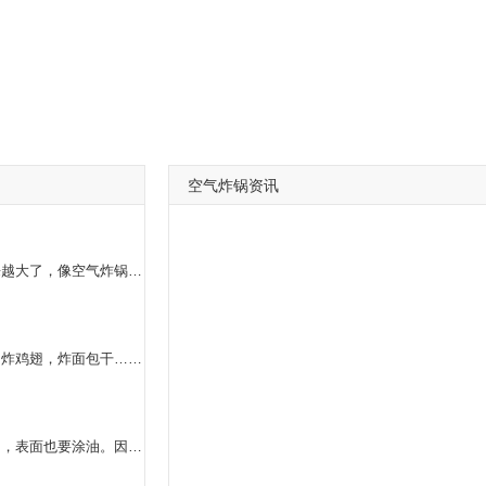
空气炸锅资讯
随着人们生活水平的提高，用户对家电的需求量也是越来越大了，像空气炸锅目前市面上的销量就比较高。你问的空气炸锅哪个品牌哪个型号好？这个品牌就多了，然后每个品牌下面又有很多的型号。所以建议你先选好空气炸锅的品牌。下面我就来介绍一下国内知名度比较高的、销售量比较高的品牌：美的、飞利浦、九阳、利仁、美善美心、德国宝等等，这些品牌的质量还有售后服务都是有保障的，选购的用户也有很多的。具体的型号，需要你去专卖店查看了。
前段时间刚入手了飞利浦的空气炸锅，炸薯条，炸鸡腿，炸鸡翅，炸面包干…操作简单，而且不会贱油，清洗也很方便，简直幸福感爆棚，感觉生活品质一下子提高了很多，强烈建议你可以入手一个!空气炸锅是利用空气烘干的原理，没有那么多油，比传统油炸的食物更加健康环保!性价比也超高，价格也还好，你可以买一个哦!
一是温度，你调整得太高了。另外，空气炸锅不用油，表面也要涂油。因为他在吹热风。表面干燥后，如果还是百度热风，就容易混乱。