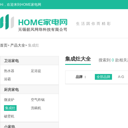
Hi，欢迎来到HOME家电网
生活因你而精彩
首页
产品大全
集成灶
>
>
集成灶大全
搜索到
0
款相关
卫浴家电
热水器
足浴盆
品牌 ：
全部品牌
A-G
浴霸
厨房家电
微波炉
空气炸锅
集成灶
洗碗机
破壁机
小家电