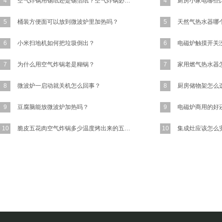
4
空气炸锅用锡纸还是锡箔纸？空气炸锅必须要放锡纸吗?
4
5
桶装方便面可以放到微波炉里加热吗？
5
6
小米扫地机如何把垃圾倒出？
6
7
为什么用空气炸锅老是糊锅？
7
8
微波炉一启动就关机怎么回事？
8
9
豆腐脑能放微波炉加热吗？
9
10
脆皮五花肉空气炸锅多少温度烤出来的五花肉又香又脆？
10
集成灶应该怎么