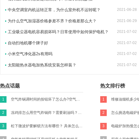
▪
中央空调室内机运转正常，为什么室外机不运转呢？
2021-06-28
▪
为什么空气加湿器价格参差不齐？价格差那么大？
2021-06-29
▪
工业吸尘器电机容易损坏吗？日常使用中如何保护电机？
2021-07-02
▪
自动扫地机哪个牌子好
2021-07-02
▪
小米空气净化器2s有用吗
2021-07-02
▪
太阳能热水器电加热系统安装怎样装？
2021-07-02
热点话题
热文排行榜
1
空气炸锅调时间的按钮坏了怎么办?空气炸锅的时间转扭不归零咋办？
1
2
冻鸡排怎么用空气炸锅炸？需要刷油吗？怎么做才好吃有味道？买新鲜的鸡胸肉的话怎么做？
2
3
松下微波炉要解锁方法有哪些？ 具体怎么操作？
3