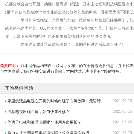
机部分就会自动开启，抽烟口距离锅口很近，基本上油烟刚刚从锅里冒出来
烟!***的缺点是在炒***辣小龙虾之类比较辣的菜的时候，容易因为闻不到
平时的午饭晚饭，光靠燃气灶做一些简单的炒菜就已经够用了，如果
或者烤鸡之类的菜，66L的大容量，一次性**多能放8个菜。门板的三层
度，上炒下蒸烤同时进行也不用怕膝盖撞到蒸烤箱的时候烫伤。
你用过集成灶之后你就清楚了，真的是用过之后就离不开了!
免责声明：
非本网作品均来自互联网，发布目的在于传递更多信息，并不代表
与本网联系，我们将核实后进行删除，本网站对此声明具有**终解释权。
其他类似问题
▪
家里的液晶电视在开机的时候出现了白屏故障？无语呀
2021-06-25
▪
液晶电视出现白屏，如何快速检修？
2021-06-25
▪
等离子电视和液晶电视哪个使用寿命更长？
2021-06-25
▪
格力立式空调需要定期清洗吗？求空调清洗妙招
2021-06-25