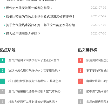
▪
燃气热水器安装图一般都怎样看？
2021-07-02
▪
颜值比较高的电热水器适合欧式卫浴装修有哪些？
2021-07-02
▪
扬子空气能热水器好不好，扬子空气能热水器介绍
2021-07-02
▪
嵌入式空调清洗方便吗？
2021-07-05
热点话题
热文排行榜
1
空气炸锅调时间的按钮坏了怎么办?空气炸锅的时间转扭不归零咋办？
1
2
冻鸡排怎么用空气炸锅炸？需要刷油吗？怎么做才好吃有味道？买新鲜的鸡胸肉的话怎么做？
2
要不要购买集成
3
松下微波炉要解锁方法有哪些？ 具体怎么操作？
3
4
空气炸锅用锡纸还是锡箔纸？空气炸锅必须要放锡纸吗?
4
5
桶装方便面可以放到微波炉里加热吗？
5
常用的厨房用品