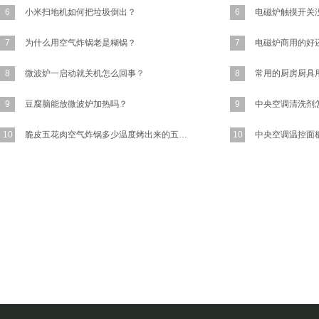
6
小米扫地机如何把垃圾倒出？
6
7
为什么用空气炸锅老是糊锅？
7
8
微波炉一启动就关机怎么回事？
8
9
豆腐脑能放微波炉加热吗？
9
10
脆皮五花肉空气炸锅多少温度烤出来的五花肉又香又脆？
10