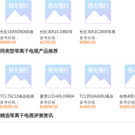
长虹UD55D6000i液
长虹3D51C1080i等
长虹3D51C2000等离
晶电视参数尺寸/分辨
离子电视参数尺寸/分
子电视参数分辨
参考价格：
参考价格：
参考价格：
率/重量
辨率/重量
率/CPU/内存
¥5999.00
¥2799.00
¥2999.00
同类型等离子电视产品推荐
TCL75C12液晶电视
夏普LCD-60LX960A
TCLB50A658U液晶
创维40E
参数性能/尺寸/分辨
液晶电视参数CPU/
电视参数性能/尺寸/
视参数性
参考价格：
参考价格：
参考价格：
参考价格
率
内存/分辨率
分辨率
耗
¥18999.00
¥19999.00
¥4409.00
¥2999.0
精选等离子电视评测资讯