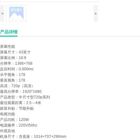
◄
►
产品详情
屏幕性能
屏幕尺寸：
43英寸
屏幕比例：
16:9
分辨率：
1366×768
反应时间：
0.000ms
水平视角：
178
垂直视角：
178
高清：
720p（高清）
最高分辨率：
1920*1080
产品类型：
中尺寸型720p系列
最佳观看距离：
2.5～4米
政策补贴：
节能补贴
电视功能
产品功耗：
120W
电源频率：
220V/50hz
外观其他
机身尺寸：
含底座：1014×707×290mm