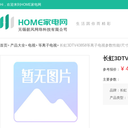
Hi，欢迎来到HOME家电网
生活因你而精彩
首页
产品大全
电视
等离子电视
长虹3DTV43858等离子电视参数性能/尺
>
>
>
>
长虹3DT
¥ 
参考报价：
主要参数：
品牌：长虹
产品类型：