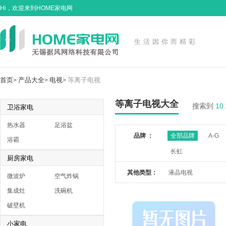
Hi，欢迎来到HOME家电网
生活因你而精彩
首页
产品大全
电视
等离子电视
>
>
>
等离子电视大全
搜索到
10
卫浴家电
热水器
足浴盆
品牌 ：
全部品牌
A-G
浴霸
长虹
厨房家电
其他类型：
液晶电视
微波炉
空气炸锅
集成灶
洗碗机
破壁机
小家电