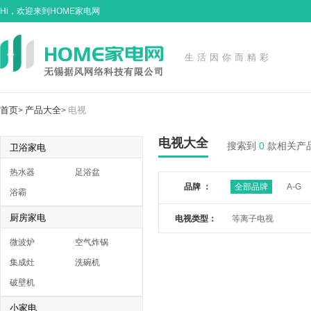
Hi，欢迎来到HOME家电网
生活因你而精彩
首页
产品大全
电视
>
>
电视大全
搜索到
0
款相关产
卫浴家电
热水器
足浴盆
品牌 ：
全部品牌
A-G
浴霸
厨房家电
电视类型：
等离子电视
微波炉
空气炸锅
集成灶
洗碗机
破壁机
小家电