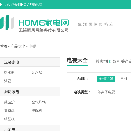
Hi，欢迎来到HOME家电网
生活因你而精彩
首页
产品大全
电视
>
>
电视大全
搜索到
0
款相关产
卫浴家电
热水器
足浴盆
品牌 ：
全部品牌
A-G
浴霸
厨房家电
电视类型：
等离子电视
微波炉
空气炸锅
集成灶
洗碗机
破壁机
小家电