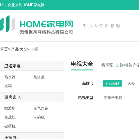
Hi，欢迎来到HOME家电网
生活因你而精彩
首页
产品大全
电视
>
>
电视大全
搜索到
0
款相关产
卫浴家电
热水器
足浴盆
品牌 ：
全部品牌
A-G
浴霸
厨房家电
电视类型：
等离子电视
微波炉
空气炸锅
集成灶
洗碗机
破壁机
小家电