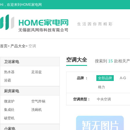
Hi，欢迎来到HOME家电网
生活因你而精彩
首页
产品大全
空调
>
>
空调大全
搜索到
15
款相关
卫浴家电
热水器
足浴盆
品牌 ：
全部品牌
A-G
浴霸
格力
厨房家电
空调类型：
中央空调
微波炉
空气炸锅
集成灶
洗碗机
破壁机
小家电