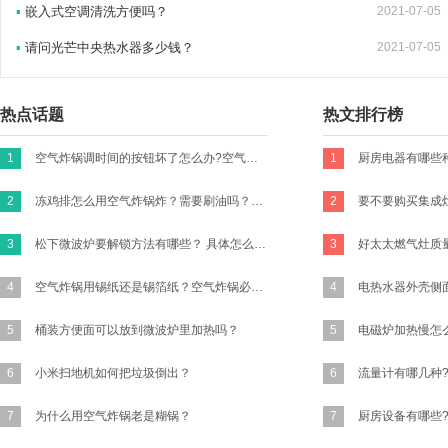
▪
嵌入式空调清洗方便吗？
2021-07-05
▪
请问光芒中央热水器多少钱？
2021-07-05
热点话题
热文排行榜
1
空气炸锅调时间的按钮坏了怎么办?空气炸锅的时间转扭不归零咋办？
1
厨房电器有哪些
2
冻鸡排怎么用空气炸锅炸？需要刷油吗？怎么做才好吃有味道？买新鲜的鸡胸肉的话怎么做？
2
要不要购买集成
3
松下微波炉要解锁方法有哪些？ 具体怎么操作？
3
4
空气炸锅用锡纸还是锡箔纸？空气炸锅必须要放锡纸吗?
4
5
桶装方便面可以放到微波炉里加热吗？
5
6
小米扫地机如何把垃圾倒出？
6
流量计有哪几种
7
为什么用空气炸锅老是糊锅？
7
厨房设备有哪些