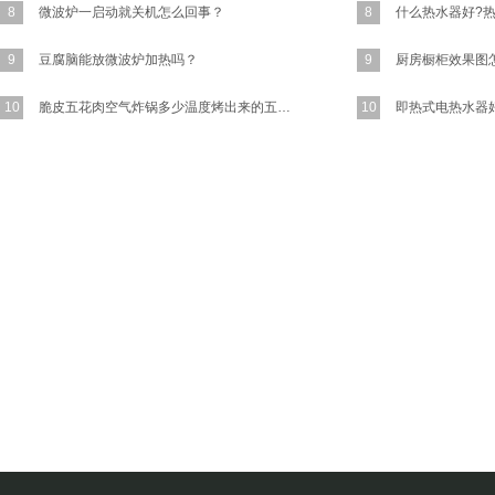
8
微波炉一启动就关机怎么回事？
8
什么热水器好?
9
豆腐脑能放微波炉加热吗？
9
厨房橱柜效果图
10
脆皮五花肉空气炸锅多少温度烤出来的五花肉又香又脆？
10