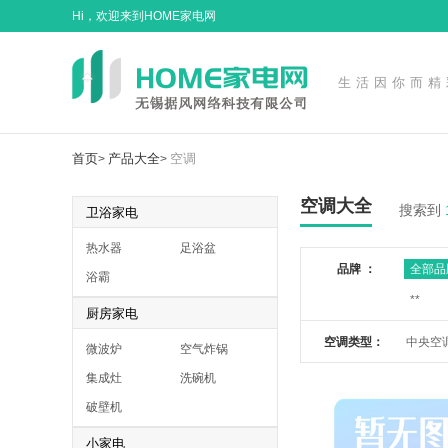
Hi，欢迎来到HOME家电网
生活因你而精
首页
产品大全
空调
>
>
空调大全
搜索到
卫浴家电
热水器
足浴盆
品牌 ：
全部品
浴霸
**
厨房家电
空调类型：
中央空
微波炉
空气炸锅
集成灶
洗碗机
破壁机
小家电