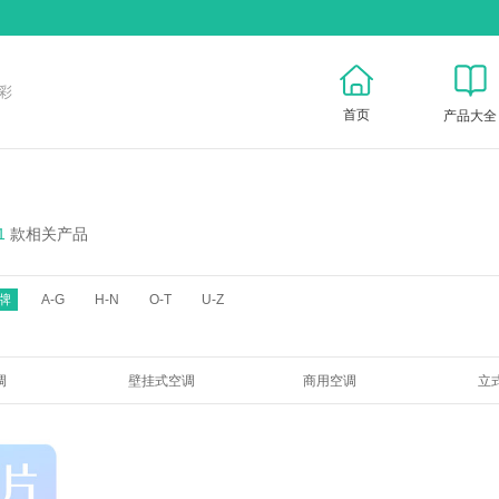
彩
首页
产品大全
1
款相关产品
牌
A-G
H-N
O-T
U-Z
调
壁挂式空调
商用空调
立