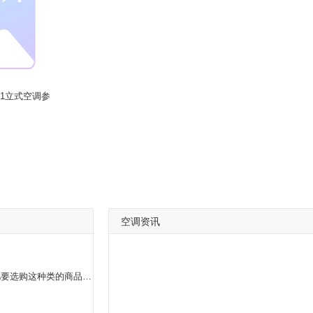
3TU1立式空调参
空调资讯
海尔立式空调在许多盆友家里都能看获得的，假如大伙儿要选购这种类的商品得话，都应当要了解一下海尔立式空调种类的分辨方式。海尔立式空调种类的分辨方式也是非常简单的，实际上大家关键看一下海尔立式空调的型号规格，我们可以依据型号规格来开展种类的分辨。