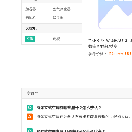
加湿器
空气净化器
扫地机
吸尘器
大家电
空调
电视
**KFR-72LW/08PAQ1
数噪音/能耗/功率
¥5599.00
参考价格：
空调**
海尔立式空调有哪些型号？怎么辨认？
壁挂式空调贵吗？哪些牌子的性价比高？