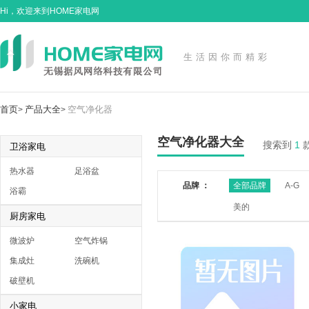
Hi，欢迎来到HOME家电网
生活因你而精彩
首页
产品大全
空气净化器
>
>
空气净化器大全
搜索到
1
卫浴家电
热水器
足浴盆
品牌 ：
全部品牌
A-G
浴霸
美的
厨房家电
微波炉
空气炸锅
集成灶
洗碗机
破壁机
小家电