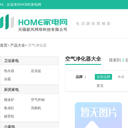
Hi，欢迎来到HOME家电网
生活因你而精彩
首页
产品大全
空气净化器
>
>
空气净化器大全
搜索到
2
卫浴家电
热水器
足浴盆
品牌 ：
全部品牌
A-G
浴霸
莱克
厨房家电
微波炉
空气炸锅
集成灶
洗碗机
破壁机
小家电