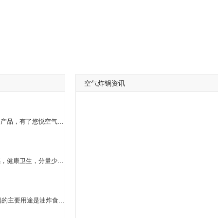
空气炸锅资讯
和普通的炒锅比较起来，悠悦空气炸锅是一款非常不错的产品，有了悠悦空气炸锅，我们的做饭生活会更加的方便，悠悦空气炸锅的使用方法是非常简单的，利用它炸出来的食物是美味的，而且也是非常健康的，**重要的是悠悦空气炸锅，它的材料是天然环保的，不会影响我们的身体健康。
用空气炸锅。空气炸锅几乎不用油，但有油炸的口感，健康卫生，分量少，能炸多少。普通油锅太油腻不健康。
空气炸锅不能作为微波炉加热食物。 1:空气炸锅的主要用途是油炸食品，不能单纯加热同样的食品。 2:空气炸锅的工作原理。 第一步:通过顶部烘烤装置快速加热空气。 第二步:通过大功率风扇在食物篮内迅速循环的热流。 第三步:食物篮内侧特制纹路形成涡流热流，***360度接触食材表面，迅速带走加热产生的水蒸气三种效果，在表面形成金黄酥脆的表层，达到煎炸的外观和口感。