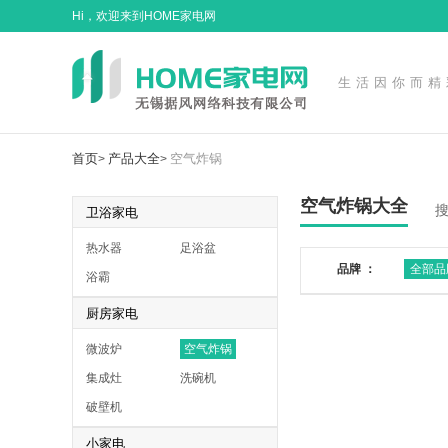
Hi，欢迎来到HOME家电网
生活因你而精
首页
产品大全
空气炸锅
>
>
空气炸锅大全
卫浴家电
热水器
足浴盆
品牌 ：
全部品
浴霸
厨房家电
微波炉
空气炸锅
集成灶
洗碗机
破壁机
小家电