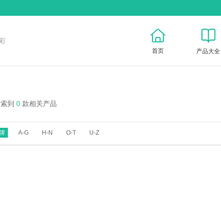
彩
首页
产品大全
搜索到
0
款相关产品
牌
A-G
H-N
O-T
U-Z