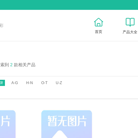
彩
首页
产品大全
搜索到
2
款相关产品
牌
A-G
H-N
O-T
U-Z