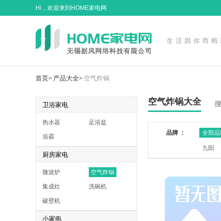
Hi，欢迎来到HOME家电网
生活因你而精
首页
产品大全
空气炸锅
>
>
空气炸锅大全
卫浴家电
热水器
足浴盆
品牌 ：
全部品
浴霸
九阳
厨房家电
微波炉
空气炸锅
集成灶
洗碗机
破壁机
小家电