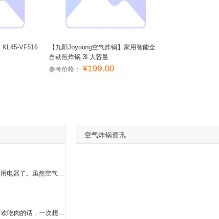
L45-VF516
【九阳Joyoung空气炸锅】家用智能全
自动煎炸锅 3L大容量
¥199.00
参考价格：
空气炸锅资讯
如果大家喜欢吃油炸食品，那么空气炸锅必定是必备的家用电器了。虽然空气炸锅的使用很方便，而且做出来的食物也很健康，但是我们还是要注意对空气炸锅进行清洁的工作。空气炸锅的清洁很简单，我们需要在使用完毕以后放入一些热水浸泡一下，这样能够更好的***油污，另外我们还可以准备一些专门清洁的刷子来刷洗空气炸锅。因为专门配备的刷子能够更容易清洗空气炸锅。
如果是一两个人的话，2L就可以了。如果人多或者喜欢吃肉的话，一次想做更多的事情的话，家用空气炸锅的容量比较好是10L。现在网上的10L特别大，整只鸡没有压力，可以让朋友开烤肉party。