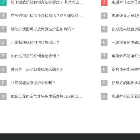
3
松下微波炉要解锁方法有哪些？ 具体怎么操作？
3
4
空气炸锅用锡纸还是锡箔纸？空气炸锅必须要放锡纸吗?
4
5
桶装方便面可以放到微波炉里加热吗？
5
6
小米扫地机如何把垃圾倒出？
6
7
为什么用空气炸锅老是糊锅？
7
8
微波炉一启动就关机怎么回事？
8
厨房小家电有哪
9
豆腐脑能放微波炉加热吗？
9
10
脆皮五花肉空气炸锅多少温度烤出来的五花肉又香又脆？
10