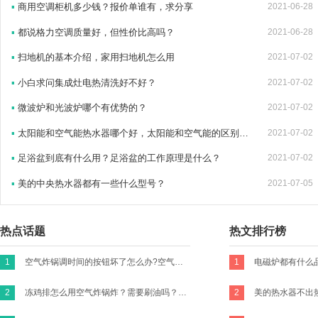
▪
商用空调柜机多少钱？报价单谁有，求分享
2021-06-28
▪
都说格力空调质量好，但性价比高吗？
2021-06-28
▪
扫地机的基本介绍，家用扫地机怎么用
2021-07-02
▪
小白求问集成灶电热清洗好不好？
2021-07-02
▪
微波炉和光波炉哪个有优势的？
2021-07-02
▪
太阳能和空气能热水器哪个好，太阳能和空气能的区别在哪里
2021-07-02
▪
足浴盆到底有什么用？足浴盆的工作原理是什么？
2021-07-02
▪
美的中央热水器都有一些什么型号？
2021-07-05
热点话题
热文排行榜
1
空气炸锅调时间的按钮坏了怎么办?空气炸锅的时间转扭不归零咋办？
1
2
冻鸡排怎么用空气炸锅炸？需要刷油吗？怎么做才好吃有味道？买新鲜的鸡胸肉的话怎么做？
2