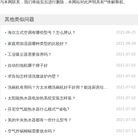
与本网联系，我们将核实后进行删除，本网站对此声明具有**终解释权。
其他类似问题
▪
海尔立式空调有哪些型号？怎么辨认？
2021-06-25
▪
家庭用加湿器哪种类型的比较好？
2021-06-29
▪
工业吸尘器需要保养吗？
2021-07-02
▪
自动扫地机哪个牌子好
2021-07-02
▪
求告知怎样清洗微波炉内壁？
2021-07-02
▪
洗碗机有用吗？方太水槽洗碗机好不好用？能连厨房垃圾处理器吗？
2021-07-02
▪
太阳能热水器电加热系统安装怎样装？
2021-07-02
▪
芬尼空气能热水器什么模式**省电?
2021-07-02
▪
美的中央热水器都有一些什么型号？
2021-07-05
▪
空气炸锅糊锅需要放水吗？
2021-07-13