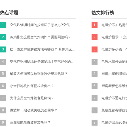
热点话题
热文排行榜
1
空气炸锅调时间的按钮坏了怎么办?空气炸锅的时间转扭不归零咋办？
1
电磁炉不加热是
2
冻鸡排怎么用空气炸锅炸？需要刷油吗？怎么做才好吃有味道？买新鲜的鸡胸肉的话怎么做？
2
3
松下微波炉要解锁方法有哪些？ 具体怎么操作？
3
4
空气炸锅用锡纸还是锡箔纸？空气炸锅必须要放锡纸吗?
4
5
桶装方便面可以放到微波炉里加热吗？
5
6
小米扫地机如何把垃圾倒出？
6
7
为什么用空气炸锅老是糊锅？
7
8
微波炉一启动就关机怎么回事？
8
集成灶都有哪些
9
豆腐脑能放微波炉加热吗？
9