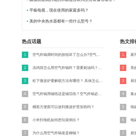
▪
平板电视，现在使用的家庭多吗？
▪
美的中央热水器都有一些什么型号？
热点话题
热文排
1
空气炸锅调时间的按钮坏了怎么办?空气炸锅的时间转扭不归零咋办？
1
家
2
冻鸡排怎么用空气炸锅炸？需要刷油吗？怎么做才好吃有味道？买新鲜的鸡胸肉的话怎么做？
2
3
松下微波炉要解锁方法有哪些？ 具体怎么操作？
3
4
空气炸锅用锡纸还是锡箔纸？空气炸锅必须要放锡纸吗?
4
5
桶装方便面可以放到微波炉里加热吗？
5
6
小米扫地机如何把垃圾倒出？
6
7
为什么用空气炸锅老是糊锅？
7