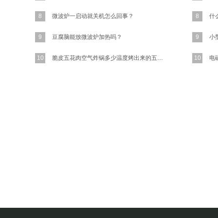
8
微波炉一启动就关机怎么回事？
8
什
9
豆腐脑能放微波炉加热吗？
9
10
脆皮五花肉空气炸锅多少温度烤出来的五花肉又香又脆？
10