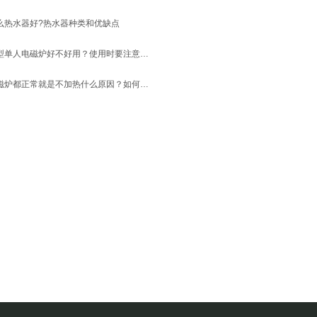
么热水器好?热水器种类和优缺点
小型单人电磁炉好不好用？使用时要注意什么？
电磁炉都正常就是不加热什么原因？如何快速解决？