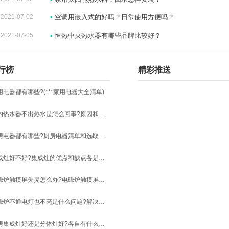
2021-07-02
▪
空调用嵌入式的好吗？日常使用方便吗？
2021-07-05
▪
恒热中央热水器有哪些品牌比较好？
行榜
精彩推送
用电器都有哪些?(***家用电器大全清单)
美的热水器不出热水是怎么回事?原因和解决方法
厨房电器都有哪些?厨房电器清单和选取原则
集成灶好不好?集成灶的优点和缺点各是什么?
电磁炉触摸屏失灵怎么办?电磁炉触摸屏失灵修复小技巧大全
电磁炉不通电灯也不亮是什么问题?解决方法有哪些?
厨房集成灶好还是分体灶好?各自有什么优缺点?