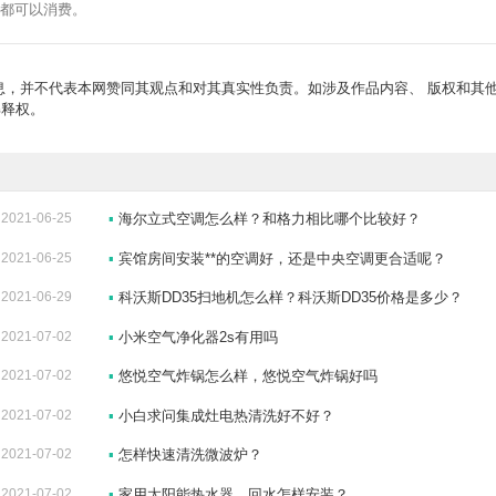
般都可以消费。
，并不代表本网赞同其观点和对其真实性负责。如涉及作品内容、 版权和其
解释权。
2021-06-25
▪
海尔立式空调怎么样？和格力相比哪个比较好？
2021-06-25
▪
宾馆房间安装**的空调好，还是中央空调更合适呢？
2021-06-29
▪
科沃斯DD35扫地机怎么样？科沃斯DD35价格是多少？
2021-07-02
▪
小米空气净化器2s有用吗
2021-07-02
▪
悠悦空气炸锅怎么样，悠悦空气炸锅好吗
2021-07-02
▪
小白求问集成灶电热清洗好不好？
2021-07-02
▪
怎样快速清洗微波炉？
2021-07-02
▪
家用太阳能热水器，回水怎样安装？