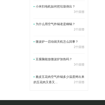
▪
小米扫地机如何把垃圾倒出？
3个回答
▪
为什么用空气炸锅老是糊锅？
2个回答
▪
微波炉一启动就关机怎么回事？
2个回答
▪
豆腐脑能放微波炉加热吗？
3个回答
▪
脆皮五花肉空气炸锅多少温度烤出来
的五花肉又香又...
2个回答