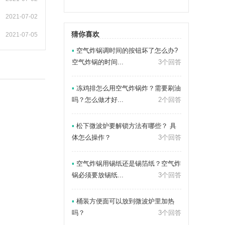
2021-07-02
猜你喜欢
2021-07-05
▪
空气炸锅调时间的按钮坏了怎么办?
空气炸锅的时间...
3个回答
▪
冻鸡排怎么用空气炸锅炸？需要刷油
吗？怎么做才好...
2个回答
▪
松下微波炉要解锁方法有哪些？ 具
体怎么操作？
3个回答
▪
空气炸锅用锡纸还是锡箔纸？空气炸
锅必须要放锡纸...
3个回答
▪
桶装方便面可以放到微波炉里加热
吗？
3个回答