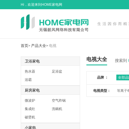
Hi，欢迎来到HOME家电网
生活因你而精
首页
产品大全
电视
>
>
电视大全
搜索到
卫浴家电
热水器
足浴盆
品牌 ：
全部品
浴霸
厨房家电
电视类型：
等离子
微波炉
空气炸锅
集成灶
洗碗机
破壁机
小家电