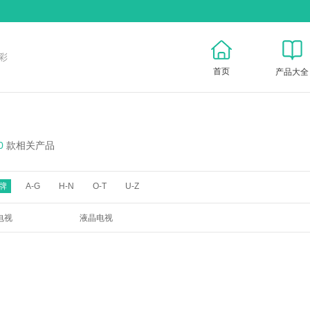
彩
首页
产品大全
0
款相关产品
牌
A-G
H-N
O-T
U-Z
电视
液晶电视