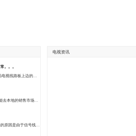
电视资讯
正常。。。
造成 家中液晶电视白屏的缘故有很多种多样，假如说液晶电视线路板上边的熔断丝发生了破裂的状况，也是会发生白屏的，也有一种很有可能是由于液晶电视里边的显象管发生了毁坏的状况，那麼液晶电视也会发生白屏的状况，假如液晶电视的显示屏电极连接线发生了掉下来也会发生白屏。
3000-5000吧，每一个地区价钱会有点儿差别的，提议你能去本地的销售市场上看看
长空等离子电视屏幕花屏是可以修理的。液晶电视机花屏的原因是由于信号线借口松动，主要将后盖拆下来，然后重新连接一下借口，花屏的现象就会好很多。但是如果说在你做完刚才的操作之后，花屏的现象并没有得到缓解，那比较好还是能够去维修店找专业人员帮忙看一下。现在大部分家庭都喜欢使用液晶电视机，因为液晶电视机更加美观而且安装特别方便。