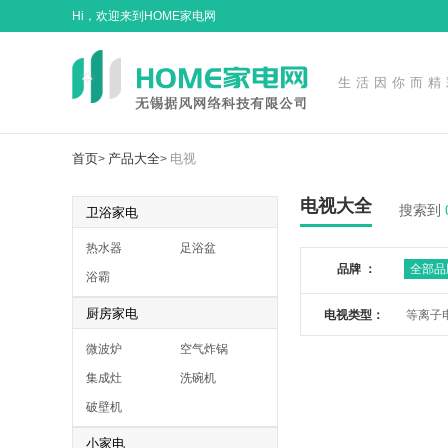
Hi，欢迎来到HOME家电网
生活因你而精
首页
产品大全
电视
>
>
电视大全
搜索到
卫浴家电
热水器
足浴盆
品牌 ：
全部品
浴霸
厨房家电
电视类型：
等离子
微波炉
空气炸锅
集成灶
洗碗机
破壁机
小家电