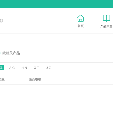
彩
首页
产品大全
0
款相关产品
牌
A-G
H-N
O-T
U-Z
电视
液晶电视