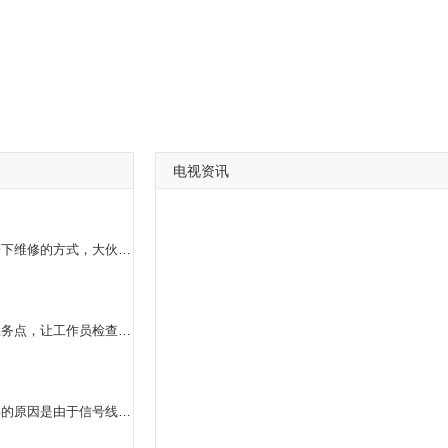
电视资讯
假如液晶电视机白屏了得话，那麼大伙儿就需要去把握一下维修的方式，大伙儿能够把液晶电视机的屏布线，去开展再次的联接工作中，假如电视机白屏好啦得话，那麼就证实是屏布线掉下来了，大伙儿还可以请液晶电视的维修人员来开展维修，她们较为有工作经验一点。
我认为你能把松下等离子电视机先送至松下的售后维修服务点，让工作员检查一下是哪里出难题了，随后维修花费大约多少钱，假如价钱不高得话，在一两百元上下，那么你能够考虑到维修一下。假如价钱超出800元，那么就沒有修的必需了。由于像小米电视，能够网络连接，界面也很艳丽，全新升级的价钱大约在1500元上下，还比不上立即买部新的，方便也划算。
长空等离子电视屏幕花屏是可以修理的。液晶电视机花屏的原因是由于信号线借口松动，主要将后盖拆下来，然后重新连接一下借口，花屏的现象就会好很多。但是如果说在你做完刚才的操作之后，花屏的现象并没有得到缓解，那比较好还是能够去维修店找专业人员帮忙看一下。现在大部分家庭都喜欢使用液晶电视机，因为液晶电视机更加美观而且安装特别方便。