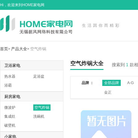
Hi，欢迎来到HOME家电网
生活因你而精彩
首页
产品大全
空气炸锅
>
>
空气炸锅大全
搜索到
1
款
卫浴家电
热水器
足浴盆
品牌 ：
全部品牌
A-G
浴霸
金正
厨房家电
微波炉
空气炸锅
集成灶
洗碗机
破壁机
小家电