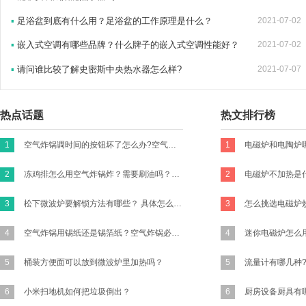
▪
足浴盆到底有什么用？足浴盆的工作原理是什么？
2021-07-02
▪
嵌入式空调有哪些品牌？什么牌子的嵌入式空调性能好？
2021-07-02
▪
请问谁比较了解史密斯中央热水器怎么样?
2021-07-07
热点话题
热文排行榜
1
空气炸锅调时间的按钮坏了怎么办?空气炸锅的时间转扭不归零咋办？
1
2
冻鸡排怎么用空气炸锅炸？需要刷油吗？怎么做才好吃有味道？买新鲜的鸡胸肉的话怎么做？
2
电磁炉不加热是
3
松下微波炉要解锁方法有哪些？ 具体怎么操作？
3
4
空气炸锅用锡纸还是锡箔纸？空气炸锅必须要放锡纸吗?
4
5
桶装方便面可以放到微波炉里加热吗？
5
流量计有哪几种
6
小米扫地机如何把垃圾倒出？
6
厨房设备厨具有