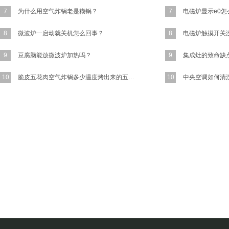
7
为什么用空气炸锅老是糊锅？
7
8
微波炉一启动就关机怎么回事？
8
9
豆腐脑能放微波炉加热吗？
9
10
脆皮五花肉空气炸锅多少温度烤出来的五花肉又香又脆？
10