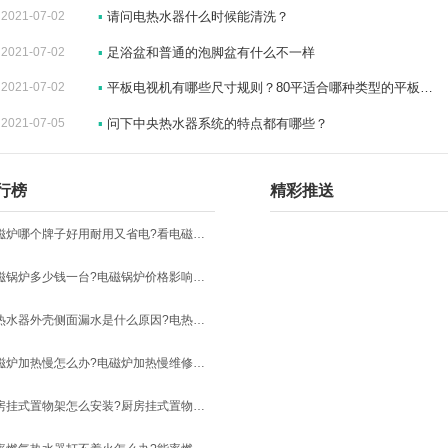
2021-07-02
▪
请问电热水器什么时候能清洗？
2021-07-02
▪
足浴盆和普通的泡脚盆有什么不一样
2021-07-02
▪
平板电视机有哪些尺寸规则？80平适合哪种类型的平板电视？
2021-07-05
▪
问下中央热水器系统的特点都有哪些？
行榜
精彩推送
电磁炉哪个牌子好用耐用又省电?看电磁炉质量的方法
电磁锅炉多少钱一台?电磁锅炉价格影响因素和市场价调查方法
电热水器外壳侧面漏水是什么原因?电热水器漏水原因和解决方法
电磁炉加热慢怎么办?电磁炉加热慢维修绝招
厨房挂式置物架怎么安装?厨房挂式置物架安装流程