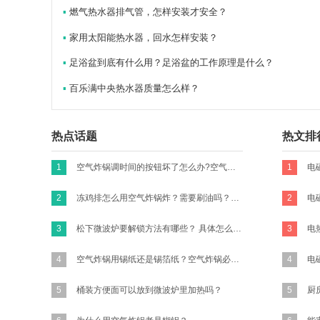
▪
燃气热水器排气管，怎样安装才安全？
▪
家用太阳能热水器，回水怎样安装？
▪
足浴盆到底有什么用？足浴盆的工作原理是什么？
▪
百乐满中央热水器质量怎么样？
热点话题
热文排
1
空气炸锅调时间的按钮坏了怎么办?空气炸锅的时间转扭不归零咋办？
1
2
冻鸡排怎么用空气炸锅炸？需要刷油吗？怎么做才好吃有味道？买新鲜的鸡胸肉的话怎么做？
2
3
松下微波炉要解锁方法有哪些？ 具体怎么操作？
3
4
空气炸锅用锡纸还是锡箔纸？空气炸锅必须要放锡纸吗?
4
5
桶装方便面可以放到微波炉里加热吗？
5