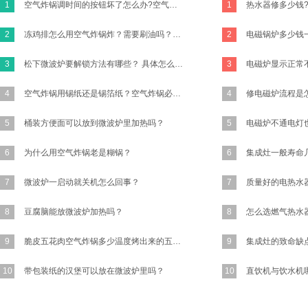
1
空气炸锅调时间的按钮坏了怎么办?空气炸锅的时间转扭不归零咋办？
1
2
冻鸡排怎么用空气炸锅炸？需要刷油吗？怎么做才好吃有味道？买新鲜的鸡胸肉的话怎么做？
2
3
松下微波炉要解锁方法有哪些？ 具体怎么操作？
3
4
空气炸锅用锡纸还是锡箔纸？空气炸锅必须要放锡纸吗?
4
5
桶装方便面可以放到微波炉里加热吗？
5
6
为什么用空气炸锅老是糊锅？
6
7
微波炉一启动就关机怎么回事？
7
8
豆腐脑能放微波炉加热吗？
8
9
脆皮五花肉空气炸锅多少温度烤出来的五花肉又香又脆？
9
10
带包装纸的汉堡可以放在微波炉里吗？
10