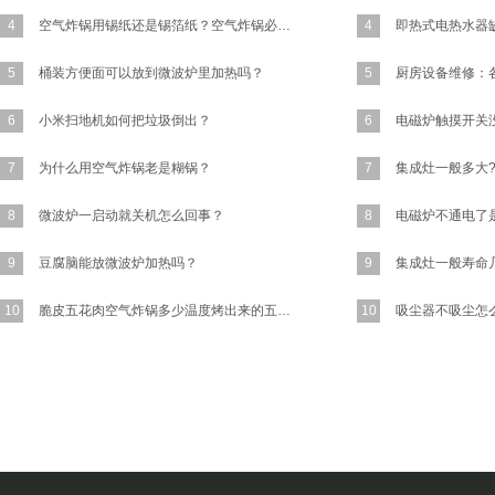
4
空气炸锅用锡纸还是锡箔纸？空气炸锅必须要放锡纸吗?
4
5
桶装方便面可以放到微波炉里加热吗？
5
6
小米扫地机如何把垃圾倒出？
6
7
为什么用空气炸锅老是糊锅？
7
集成灶一般多大
8
微波炉一启动就关机怎么回事？
8
9
豆腐脑能放微波炉加热吗？
9
10
脆皮五花肉空气炸锅多少温度烤出来的五花肉又香又脆？
10