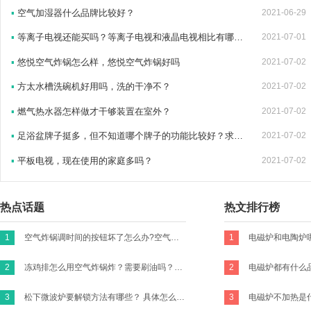
▪
空气加湿器什么品牌比较好？
2021-06-29
▪
等离子电视还能买吗？等离子电视和液晶电视相比有哪些缺点？
2021-07-01
▪
悠悦空气炸锅怎么样，悠悦空气炸锅好吗
2021-07-02
▪
方太水槽洗碗机好用吗，洗的干净不？
2021-07-02
▪
燃气热水器怎样做才干够装置在室外？
2021-07-02
▪
足浴盆牌子挺多，但不知道哪个牌子的功能比较好？求推荐
2021-07-02
▪
平板电视，现在使用的家庭多吗？
2021-07-02
热点话题
热文排行榜
1
空气炸锅调时间的按钮坏了怎么办?空气炸锅的时间转扭不归零咋办？
1
2
冻鸡排怎么用空气炸锅炸？需要刷油吗？怎么做才好吃有味道？买新鲜的鸡胸肉的话怎么做？
2
3
松下微波炉要解锁方法有哪些？ 具体怎么操作？
3
电磁炉不加热是