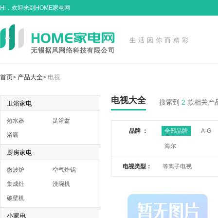
Hi，欢迎来到HOME家电网
生活因你而精彩
首页
产品大全
电视
>
>
电视大全
搜索到
2
款相关产
卫浴家电
热水器
足浴盆
品牌 ：
全部品牌
A-G
浴霸
海尔
厨房家电
电视类型：
等离子电视
微波炉
空气炸锅
集成灶
洗碗机
破壁机
小家电