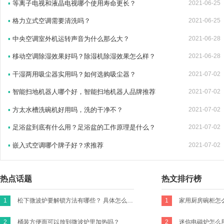
▪
等离子电视和液晶电视哪个使用寿命更长？
2021-06-25
▪
格力立式空调需要清洗吗？
2021-06-25
▪
中央空调室外机运转声音为什么那么大？
2021-06-28
▪
移动空调除湿效果好吗？除湿机除湿效果怎么样？
2021-06-28
▪
干湿两用吸尘器实用吗？如何选购吸尘器？
2021-07-02
▪
智能扫地机器人哪个好，智能扫地机器人品牌推荐
2021-07-02
▪
方太水槽洗碗机好用吗，洗的干净不？
2021-07-02
▪
足浴盆到底有什么用？足浴盆的工作原理是什么？
2021-07-02
▪
嵌入式空调哪个牌子好？求推荐
2021-07-02
热点话题
热文排行榜
1
松下微波炉要解锁方法有哪些？ 具体怎么操作？
1
2
桶装方便面可以放到微波炉里加热吗？
2