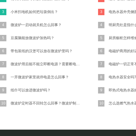
3
小米扫地机如何把垃圾倒出？
3
4
微波炉一启动就关机怎么回事？
4
明厨亮灶是指什
5
豆腐脑能放微波炉加热吗？
5
6
带包装纸的汉堡可以放在微波炉里吗？
6
7
微波炉用后能不能立即断电源？需要断电源吗?
7
8
一开微波炉家里就停电是怎么回事？
8
9
纸巾可以放进微波炉吗？
9
10
微波炉定时器不回转怎么回事？微波炉制热是正常的！
10