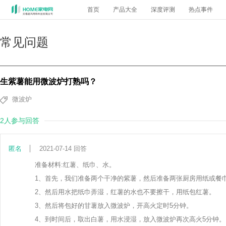
首页
产品大全
深度评测
热点事件
常见问题
生紫薯能用微波炉打熟吗？
微波炉
2人参与回答
匿名
2021-07-14 回答
准备材料:红薯、纸巾、水。
1、首先，我们准备两个干净的紫薯，然后准备两张厨房用纸或餐
2、然后用水把纸巾弄湿，红薯的水也不要擦干，用纸包红薯。
3、然后将包好的甘薯放入微波炉，开高火定时5分钟。
4、到时间后，取出白薯，用水浸湿，放入微波炉再次高火5分钟。