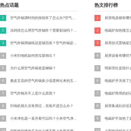
热点话题
热文排行榜
1
空气炸锅调时间的按钮坏了怎么办?空气炸锅的时间转扭不归零咋办？
1
2
冻鸡排怎么用空气炸锅炸？需要刷油吗？怎么做才好吃有味道？买新鲜的鸡胸肉的话怎么做？
2
3
空气炸锅用锡纸还是锡箔纸？空气炸锅必须要放锡纸吗?
3
4
小米扫地机如何把垃圾倒出？
4
厨房设备有哪些
5
为什么用空气炸锅老是糊锅？
5
明厨亮灶是指什
6
脆皮五花肉空气炸锅多少温度烤出来的五花肉又香又脆？
6
7
空气炸锅关不上是什么原因？
7
8
扫地机很久没有用过，充电不进怎么办？
8
9
小米净化器一直开着可以吗？小米空气净化器一天开多久合适？
9